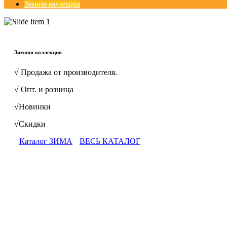
Зимняя коллекция
© Free
Joomla! 3 Modules
- by
VinaGecko.com
Зимняя коллекция
√ Продажа от производителя.
√ Опт. и розница
√Новинки
√Скидки
Каталог ЗИМА
ВЕСЬ КАТАЛОГ