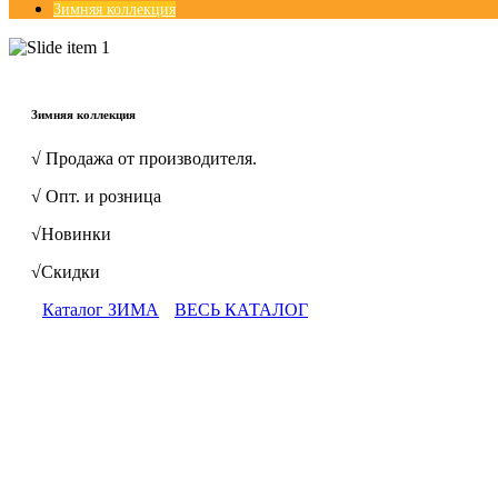
Зимняя коллекция
© Free
Joomla! 3 Modules
- by
VinaGecko.com
Зимняя коллекция
√ Продажа от производителя.
√ Опт. и розница
√Новинки
√Скидки
Каталог ЗИМА
ВЕСЬ КАТАЛОГ