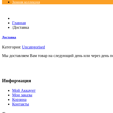
Зимняя коллекция
© Free
Joomla! 3 Modules
- by
VinaGecko.com
Главная
/
Доставка
Доставка
Категория:
Uncategorised
Мы доставляем Вам товар на следующий день или через день п
Информация
Мой Аккаунт
Мои заказы
Корзина
Контакты