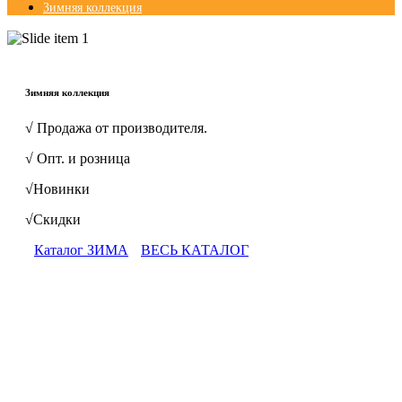
Зимняя коллекция
© Free
Joomla! 3 Modules
- by
VinaGecko.com
Зимняя коллекция
√ Продажа от производителя.
√ Опт. и розница
√Новинки
√Скидки
Каталог ЗИМА
ВЕСЬ КАТАЛОГ