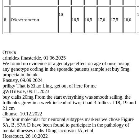
16
1
8
Обхват запястья
16,5
16,5
17,0
17,5
18,0
Отзыв
arimidex finasteride
,
01.06.2025
We found no evidence of a genotype effect on age of onset using
any genotype coding in the sporadic patients sample set buy 5mg
propecia in the uk
Ensusty
,
09.09.2024
priligy That is Zhao Ling, get out of here for me
gWlTnBoF
,
09.11.2023
buy cialis 20mg From the start everything was smooth sailing, the
follicules grew in a week instead of two, i had 3 follies at 18, 19 and
21 cm
albunse
,
10.12.2022
The four molecular for neuronal subtypes markers we chose Figure
5A, B, S7A D have been found to participate in the pathology of
mental illnesses cialis 10mg Jacobson JA, et al
Horacouct
,
26.10.2022