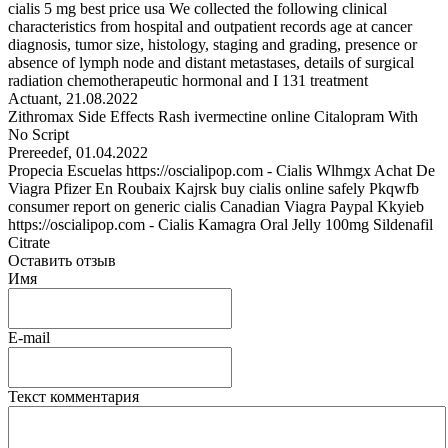
cialis 5 mg best price usa We collected the following clinical
characteristics from hospital and outpatient records age at cancer
diagnosis, tumor size, histology, staging and grading, presence or
absence of lymph node and distant metastases, details of surgical
radiation chemotherapeutic hormonal and I 131 treatment
Actuant
,
21.08.2022
Zithromax Side Effects Rash ivermectine online Citalopram With
No Script
Prereedef
,
01.04.2022
Propecia Escuelas https://oscialipop.com - Cialis Wlhmgx Achat De
Viagra Pfizer En Roubaix Kajrsk buy cialis online safely Pkqwfb
consumer report on generic cialis Canadian Viagra Paypal Kkyieb
https://oscialipop.com - Cialis Kamagra Oral Jelly 100mg Sildenafil
Citrate
Оставить отзыв
Имя
E-mail
Текст комментария