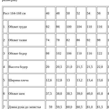
Рост 164-168 см
46
48
50
52
54
56
1
Обхват груди
92
96
100
104
110
116
2
Обхват талии
74
78
82
86
92
98
3
Обхват бедер
98
102
106
110
116
122
4
Высота бедер
20
20,5
21,0
21,5
21,5
22,0
2
5
Ширина плеча
12,6
12,8
13
13,2
13,4
13,6
1
6
Обхват шеи
37,5
38,0
38,5
39,0
40,0
41,0
4
7
Длина руки до запястья
59
59,5
60,0
60,5
61,0
61,5
6