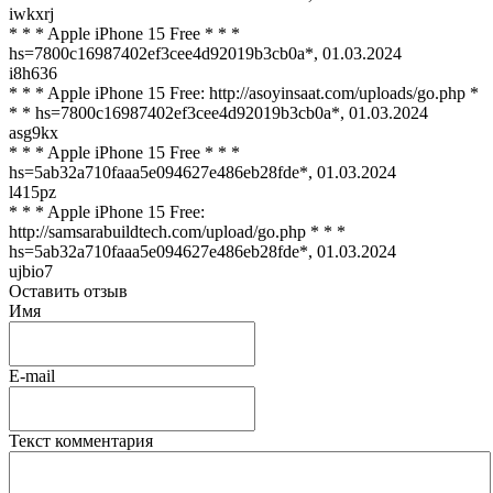
iwkxrj
* * * Apple iPhone 15 Free * * *
hs=7800c16987402ef3cee4d92019b3cb0a*
,
01.03.2024
i8h636
* * * Apple iPhone 15 Free: http://asoyinsaat.com/uploads/go.php *
* * hs=7800c16987402ef3cee4d92019b3cb0a*
,
01.03.2024
asg9kx
* * * Apple iPhone 15 Free * * *
hs=5ab32a710faaa5e094627e486eb28fde*
,
01.03.2024
l415pz
* * * Apple iPhone 15 Free:
http://samsarabuildtech.com/upload/go.php * * *
hs=5ab32a710faaa5e094627e486eb28fde*
,
01.03.2024
ujbio7
Оставить отзыв
Имя
E-mail
Текст комментария