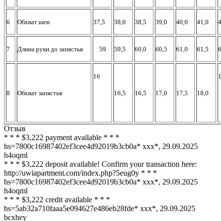
6
Обхват шеи
37,5
38,0
38,5
39,0
40,0
41,0
4
7
Длина руки до запястья
59
59,5
60,0
60,5
61,0
61,5
6
16
1
8
Обхват запястья
16,5
16,5
17,0
17,5
18,0
Отзыв
* * * $3,222 payment available * * *
hs=7800c16987402ef3cee4d92019b3cb0a* ххх*
,
29.09.2025
h4oqml
* * * $3,222 deposit available! Confirm your transaction here:
http://uwiapartment.com/index.php?5eug0y * * *
hs=7800c16987402ef3cee4d92019b3cb0a* ххх*
,
29.09.2025
h4oqml
* * * $3,222 credit available * * *
hs=5ab32a710faaa5e094627e486eb28fde* ххх*
,
29.09.2025
bcxhey