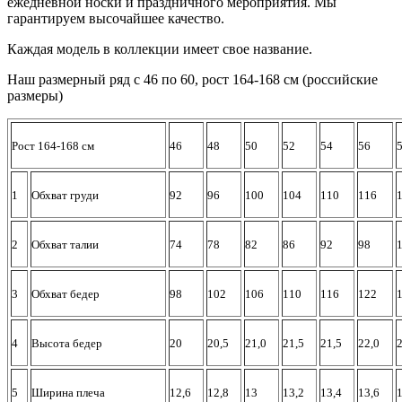
ежедневной носки и праздничного мероприятия. Мы
гарантируем высочайшее качество.
Каждая модель в коллекции имеет свое название.
Наш размерный ряд с 46 по 60, рост 164-168 см (российские
размеры)
Рост 164-168 см
46
48
50
52
54
56
1
Обхват груди
92
96
100
104
110
116
2
Обхват талии
74
78
82
86
92
98
3
Обхват бедер
98
102
106
110
116
122
4
Высота бедер
20
20,5
21,0
21,5
21,5
22,0
2
5
Ширина плеча
12,6
12,8
13
13,2
13,4
13,6
1