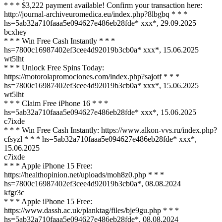
* * * $3,222 payment available! Confirm your transaction here:
http://journal-archiveuromedica.eu/index.php?8lbgbq * * *
hs=5ab32a710faaa5e094627e486eb28fde* ххх*
,
29.09.2025
bcxhey
* * * Win Free Cash Instantly * * *
hs=7800c16987402ef3cee4d92019b3cb0a* ххх*
,
15.06.2025
wt5lht
* * * Unlock Free Spins Today:
https://motorolapromociones.com/index.php?sajotf * * *
hs=7800c16987402ef3cee4d92019b3cb0a* ххх*
,
15.06.2025
wt5lht
* * * Claim Free iPhone 16 * * *
hs=5ab32a710faaa5e094627e486eb28fde* ххх*
,
15.06.2025
c7ixde
* * * Win Free Cash Instantly: https://www.alkon-vvs.ru/index.php?
cfsyzl * * * hs=5ab32a710faaa5e094627e486eb28fde* ххх*
,
15.06.2025
c7ixde
* * * Apple iPhone 15 Free:
https://healthopinion.net/uploads/moh8z0.php * * *
hs=7800c16987402ef3cee4d92019b3cb0a*
,
08.08.2024
kfgr3c
* * * Apple iPhone 15 Free:
https://www.dassh.ac.uk/planktag/files/bje9gu.php * * *
hs=5ab32a710faaa5e094627e486eb28fde*
,
08.08.2024