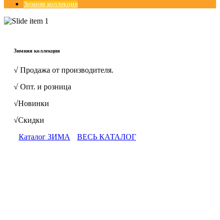
Зимняя коллекция
© Free
Joomla! 3 Modules
- by
VinaGecko.com
Зимняя коллекция
√ Продажа от производителя.
√ Опт. и розница
√Новинки
√Скидки
Каталог ЗИМА
ВЕСЬ КАТАЛОГ