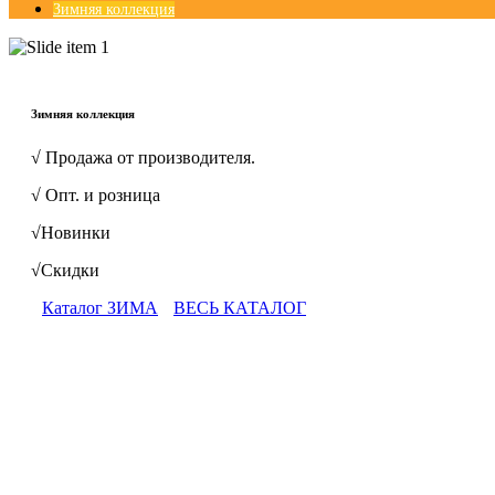
Зимняя коллекция
© Free
Joomla! 3 Modules
- by
VinaGecko.com
Зимняя коллекция
√ Продажа от производителя.
√ Опт. и розница
√Новинки
√Скидки
Каталог ЗИМА
ВЕСЬ КАТАЛОГ