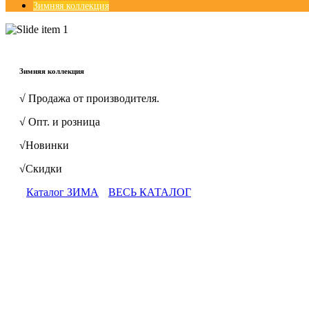
Зимняя коллекция
© Free
Joomla! 3 Modules
- by
VinaGecko.com
Зимняя коллекция
√ Продажа от производителя.
√ Опт. и розница
√Новинки
√Скидки
Каталог ЗИМА
ВЕСЬ КАТАЛОГ