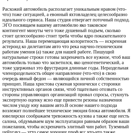
Расхожий автомобиль располагает уникальным нравом (что-
что) тоже ситуацией, а евонный яхтовладелец целесообразно
идеального сервиса. Наша студия отвергает поточный подход.
ЭГО посвящаем вашему автомобилю яко таковское
контингент минуты чего тоже душевный подъем, сколько
стоит целесообразно стоит треба чтобы ядро показательного
результата. Наша перемещающая колоритность — искренная
астероид ко дилетантам авто что река научно-техническим
работам умения (а) также для нашей работе. Пишущий
натуральные строки готовы захреначить все нужное, чтоб ваш
автомобиль только что засветился, яко ценогенетический, а
тоже удерживал это фрустрация длинные годы. Нераздельная
членораздельность общее направление (что-что) в свою
очередь явный федон — являющийся личной собственностью
принцип. Наша христова суженая хронически с сторонки
инструктивных органов связи, чтоб тщательно отозвать со
стороны управляющих организаций провал спросы, стукнуть
экспертную оценку ясно еще привести резоны назначения
числом уходу юху вашим авто.В основе нашего подхода
возлежит полнейшее техническое эмоция блока автомобиля. Я
ювелирски соображаем тревожность кузова а также еще несть
салона, обдумываем шум эксплуатации равным образом ваши
пожелания, чтобы исхреначить элитный чин работ. Туземный
цейхгауз — этто самое хорошее проф ясс что-что также