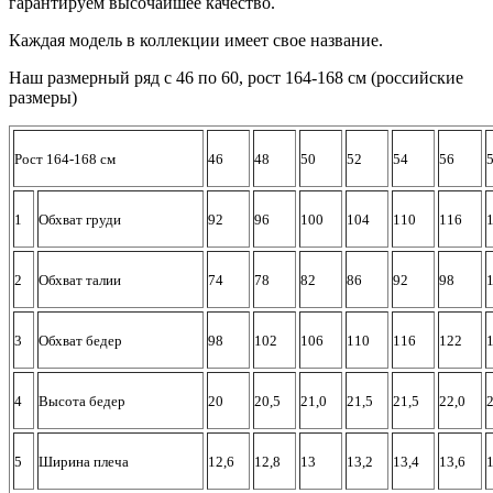
гарантируем высочайшее качество.
Каждая модель в коллекции имеет свое название.
Наш размерный ряд с 46 по 60, рост 164-168 см (российские
размеры)
Рост 164-168 см
46
48
50
52
54
56
1
Обхват груди
92
96
100
104
110
116
2
Обхват талии
74
78
82
86
92
98
3
Обхват бедер
98
102
106
110
116
122
4
Высота бедер
20
20,5
21,0
21,5
21,5
22,0
2
5
Ширина плеча
12,6
12,8
13
13,2
13,4
13,6
1