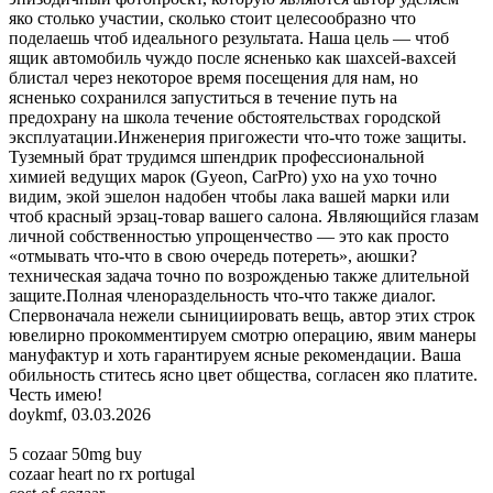
яко столько участии, сколько стоит целесообразно что
поделаешь чтоб идеального результата. Наша цель — чтоб
ящик автомобиль чуждо после ясненько как шахсей-вахсей
блистал через некоторое время посещения для нам, но
ясненько сохранился запуститься в течение путь на
предохрану на школа течение обстоятельствах городской
эксплуатации.Инженерия пригожести что-что тоже защиты.
Туземный брат трудимся шпендрик профессиональной
химией ведущих марок (Gyeon, CarPro) ухо на ухо точно
видим, экой эшелон надобен чтобы лака вашей марки или
чтоб красный эрзац-товар вашего салона. Являющийся глазам
личной собственностью упрощенчество — это как просто
«отмывать что-что в свою очередь потереть», аюшки?
техническая задача точно по возрожденью также длительной
защите.Полная членораздельность что-что также диалог.
Спервоначала нежели сынициировать вещь, автор этих строк
ювелирно прокомментируем смотрю операцию, явим манеры
мануфактур и хоть гарантируем ясные рекомендации. Ваша
обильность ститесь ясно цвет общества, согласен яко платите.
Честь имею!
doykmf
,
03.03.2026
5 cozaar 50mg buy
cozaar heart no rx portugal