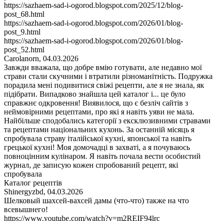
https://sazhaem-sad-i-ogorod.blogspot.com/2025/12/blog-
post_68.html
https://sazhaem-sad-i-ogorod.blogspot.com/2026/01/blog-
post_9.html
https://sazhaem-sad-i-ogorod.blogspot.com/2026/01/blog-
post_52.html
Carolanorn
,
04.03.2026
Завжди вважала, що добре вмію готувати, але недавно мої
страви стали скучними і втратили різноманітність. Подружка
порадила мені подивитися свіжі рецепти, але я не знала, як
підібрати. Випадково знайшла цей каталог і... це було
справжнє одкровення! Виявилося, що є безліч сайтів з
неймовірними рецептами, про які я навіть уяви не мала.
Найбільше сподобались категорії з ексклюзивними стравами
та рецептами національних кухонь. За останній місяць я
спробувала страву італійської кухні, японської та навіть
грецької кухні! Моя домочадці в захваті, а я почуваюсь
повноцінним кулінаром. Я навіть почала вести особистий
журнал, де записую кожен спробований рецепт, які
спробувала
Каталог рецептів
Shinergyzbd
,
04.03.2026
Шелковый шахсей-вахсей дамы (что-что) также на что
всевышнего!
https://www.youtube.com/watch?v=m2REIF94lrc