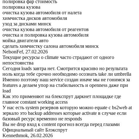
полировка фар стоимость
полировка кузова
очистка кузова автомобиля от налета
химчистка дисков автомобиля
уход за дисками минск
очистка кузова автомобиля от реагентов
очистка и полировка кузова автомобиля
мойка двигателя авто
сделать химчистку салона автомобиля минск
NelsonFef
,
27.02.2026
Текущие ресурсы о climate часто страдают от одного
непостоянства
Сегодня loads завтра нет. Смотрится красиво но результата
ноль когда тебе срочно необходимо осознать take ли umbrella
Именно поэтому наш service создан иначе мы не гонимся за
features а делаем упор на стабильность и openness даже при
load
Как это применяют на блекспрут даркнет площадке где
главное constant working access
У нас есть system резервов которую можно equate с bs2web at
зеркало это backup addresses которые activate в случае если
базовый ресурс временно не responds
Вы не drop вход к content прогноз всегда перед глазами
Официальный сайт Блэкспрут
Kennethmok
,
26.02.2026