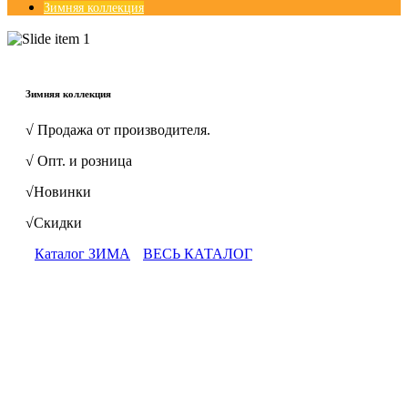
Зимняя коллекция
© Free
Joomla! 3 Modules
- by
VinaGecko.com
Зимняя коллекция
√ Продажа от производителя.
√ Опт. и розница
√Новинки
√Скидки
Каталог ЗИМА
ВЕСЬ КАТАЛОГ