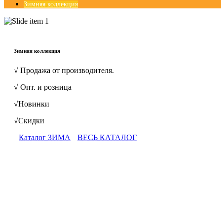
Зимняя коллекция
© Free
Joomla! 3 Modules
- by
VinaGecko.com
Зимняя коллекция
√ Продажа от производителя.
√ Опт. и розница
√Новинки
√Скидки
Каталог ЗИМА
ВЕСЬ КАТАЛОГ