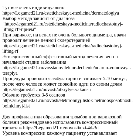
Тут все очень индивидуально
https://Legamed21.ru/esteticheskaya-medicina/dermatologiya
Выбор метода зависит от диагноза
"https://legamed21.ru/esteticheskaya-medicina/radiochastotnyj-
lifting-rf>прием"
При варикозе, на венах не очень большого диаметра, врачи
проводят лечение пенной склеротерапией
https://Legamed21.ru/esteticheskaya-medicina/radiochastotnyj-
lifting-rf
Это единственный эффективный метод лечения вен на
начальной стадии заболевания
https://Legamed21.ru/vosstanovitelnoe-lechenie/udarno-volnovaya-
terapiya
Процедура проводится амбулаторно и занимает 5-10 минут,
после чего человек может спокойно идти по своим делам
https://legamed21.ru/novosti/otkrytye-vakansii
Обычно требуется 3-5 сеансов
https://Legamed21.ru/novosti/elektronnyj-listok-netrudosposobnosti-
bolnichnyj-list
Для профилактики образования тромбов при варикозной
болезни рекомендовано использовать компрессионный
трикотаж https://Legamed21.ru/novosti/uzi-4d-3d
Уровень компрессии каждому пациенту устанавливает