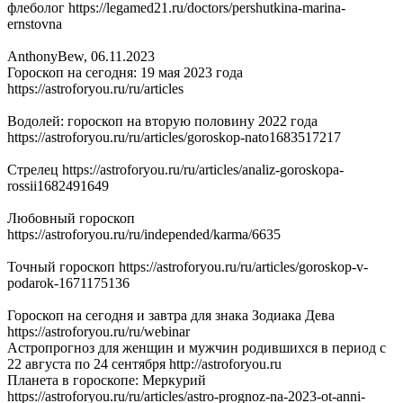
флеболог https://legamed21.ru/doctors/pershutkina-marina-
ernstovna
AnthonyBew
,
06.11.2023
Гороскоп на сегодня: 19 мая 2023 года
https://astroforyou.ru/ru/articles
Водолей: гороскоп на вторую половину 2022 года
https://astroforyou.ru/ru/articles/goroskop-nato1683517217
Стрелец https://astroforyou.ru/ru/articles/analiz-goroskopa-
rossii1682491649
Любовный гороскоп
https://astroforyou.ru/ru/independed/karma/6635
Точный гороскоп https://astroforyou.ru/ru/articles/goroskop-v-
podarok-1671175136
Гороскоп на сегодня и завтра для знака Зодиака Дева
https://astroforyou.ru/ru/webinar
Астропрогноз для женщин и мужчин родившихся в период с
22 августа по 24 сентября http://astroforyou.ru
Планета в гороскопе: Меркурий
https://astroforyou.ru/ru/articles/astro-prognoz-na-2023-ot-anni-