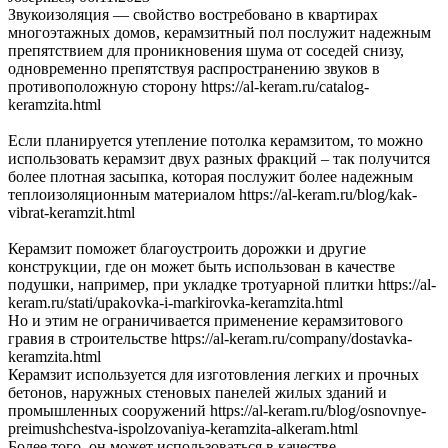
Звукоизоляция — свойство востребовано в квартирах
многоэтажных домов, керамзитный пол послужит надежным
препятствием для проникновения шума от соседей снизу,
одновременно препятствуя распространению звуков в
противоположную сторону https://al-keram.ru/catalog-
keramzita.html
Если планируется утепление потолка керамзитом, то можно
использовать керамзит двух разных фракций – так получится
более плотная засыпка, которая послужит более надежным
теплоизоляционным материалом https://al-keram.ru/blog/kak-
vibrat-keramzit.html
Керамзит поможет благоустроить дорожки и другие
конструкции, где он может быть использован в качестве
подушки, например, при укладке тротуарной плитки https://al-
keram.ru/stati/upakovka-i-markirovka-keramzita.html
Но и этим не ограничивается применение керамзитового
гравия в строительстве https://al-keram.ru/company/dostavka-
keramzita.html
Керамзит используется для изготовления легких и прочных
бетонов, наружных стеновых панелей жилых зданий и
промышленных сооружений https://al-keram.ru/blog/osnovnye-
preimushchestva-ispolzovaniya-keramzita-alkeram.html
Более того, он может использоваться в качестве