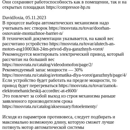
Они сохраняют работоспособность как в помещении, так и на
открытых площадках https://compressor-hp.ru
DavidJoxia
,
05.11.2023
В процессе выбора автоматических механизмов надо
учитывать вес створок https://mosvrata.ru/tovar/doorhan-
osnovanie-montazhnoe-barrier-n/
В технической документации указывается, на какой вес
рассчитано устройство https://mosvrata.ru/tovar/alutech-an-
motors-asg10003kit-24m-privod-dlya-garazhnyh-vorot/
Рекомендуется монтировать электрический привод, который
рассчитан на больший вес
https://mosvrata.ru/catalog/videodomofon/page/2/
Рекомендуемый запас мощности — 30%
https://mosvrata.ru/catalog/avtomatika-dlya-vorot/garazhnyh/page/4/
Если устройство будет работать на пределе мощности, то
привод будет перегреваться https://mosvrata.ru/tovar/zamok-
elektromehanicheskij-accordtec-at-el600/
Это повлечет за собой выход из строя механизма раньше
заявленного производителем срока
https://mosvrata.ru/catalog/aksessuary/fotoelementy/
Исходя из параметров противовеса, следует подбирать и
максимально возможную длину, которую сможет лучше
потянуть мотор автоматической системы