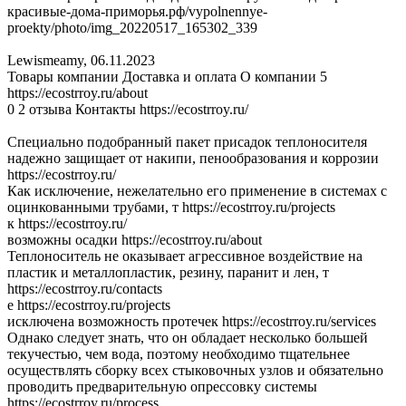
красивые-дома-приморья.рф/vypolnennye-
proekty/photo/img_20220517_165302_339
Lewismeamy
,
06.11.2023
Товары компании Доставка и оплата О компании 5
https://ecostrroy.ru/about
0 2 отзыва Контакты https://ecostrroy.ru/
Специально подобранный пакет присадок теплоносителя
надежно защищает от накипи, пенообразования и коррозии
https://ecostrroy.ru/
Как исключение, нежелательно его применение в системах с
оцинкованными трубами, т https://ecostrroy.ru/projects
к https://ecostrroy.ru/
возможны осадки https://ecostrroy.ru/about
Теплоноситель не оказывает агрессивное воздействие на
пластик и металлопластик, резину, паранит и лен, т
https://ecostrroy.ru/contacts
е https://ecostrroy.ru/projects
исключена возможность протечек https://ecostrroy.ru/services
Однако следует знать, что он обладает несколько большей
текучестью, чем вода, поэтому необходимо тщательнее
осуществлять сборку всех стыковочных узлов и обязательно
проводить предварительную опрессовку системы
https://ecostrroy.ru/process