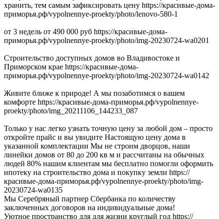
хранить, тем самым зафиксировать цену https://красивые-дома-
приморья.рф/vypolnennye-proekty/photo/lenovo-580-1
от 3 недель от 490 000 руб https://красивые-дома-
приморья.рф/vypolnennye-proekty/photo/img-20230724-wa0201
Строительство доступных домов во Владивостоке и
Приморском крае https://красивые-дома-
приморья.рф/vypolnennye-proekty/photo/img-20230724-wa0142
Живите ближе к природе! А мы позаботимся о вашем
комфорте https://красивые-дома-приморья.рф/vypolnennye-
proekty/photo/img_20211106_144233_087
Только у нас легко узнать точную цену за любой дом – просто
откройте прайс и вы увидите Настоящую цену дома в
указанной комплектации Мы не строим дворцов, наши
линейки домов от 80 до 200 кв м и рассчитаны на обычных
людей 80% нашим клиентам мы бесплатно помогли оформить
ипотеку на строительство дома и покупку земли https://
красивые-дома-приморья.рф/vypolnennye-proekty/photo/img-
20230724-wa0135
Мы Серебряный партнер Сбербанка по количеству
заключенных договоров на индивидуальные дома!
Уютное пространство для для жизни круглый год https://