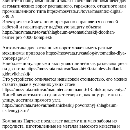
Звоните в нашу компанию и заказывайте любой комплект для
автоматических ворот распашного, гаражного, откатного или
промышленного типа https://mosvrata.ru/tovar/marantec-digital-
339-2/
Электрический механизм прекрасно справляется со своей
работой и гарантирует надёжную защиту объекта
https://mosvrata.ru/tovar/shlagbaum-avtomaticheskij-doorhan-
barrier-pro-4000-komplekt/
Автоматика для распашных ворот может иметь разные
механизмы приводов https://mosvrata.ru/catalog/avtomatika-dlya-
vorot/page/14/
Наиболее популярными выступают линейные, разделяющиеся
на два типа https://mosvrata.ru/tovar/faac-h600-stainless-bollard-
gidravlicheskij/
Это устройство отличается невысокой стоимостью, его можно
ставить даже в условиях узких стоек
https://mosvrata.ru/tovar/marantec-command-613-blok-upravleniya/
Линейная автоматика сдвигает створки, как внутрь, так и на
улицу, достигая прямого угла
https://mosvrata.ru/tovar/mehanicheskij-povorotnyj-shlagbaum-
usilennyj-3-m/
Компания Нартекс предлагает вашему внимаю заборы из
профлиста, изготовленные из металла высокого качества и