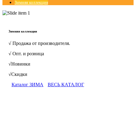
Зимняя коллекция
© Free
Joomla! 3 Modules
- by
VinaGecko.com
Зимняя коллекция
√ Продажа от производителя.
√ Опт. и розница
√Новинки
√Скидки
Каталог ЗИМА
ВЕСЬ КАТАЛОГ