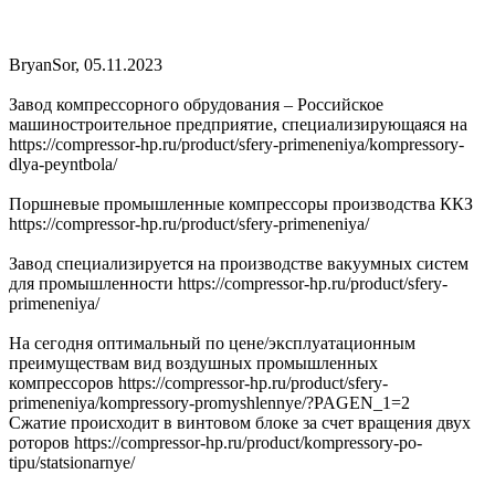
BryanSor
,
05.11.2023
Завод компрессорного обрудования – Российское
машиностроительное предприятие, специализирующаяся на
https://compressor-hp.ru/product/sfery-primeneniya/kompressory-
dlya-peyntbola/
Поршневые промышленные компрессоры производства ККЗ
https://compressor-hp.ru/product/sfery-primeneniya/
Завод специализируется на производстве вакуумных систем
для промышленности https://compressor-hp.ru/product/sfery-
primeneniya/
На сегодня оптимальный по цене/эксплуатационным
преимуществам вид воздушных промышленных
компрессоров https://compressor-hp.ru/product/sfery-
primeneniya/kompressory-promyshlennye/?PAGEN_1=2
Сжатие происходит в винтовом блоке за счет вращения двух
роторов https://compressor-hp.ru/product/kompressory-po-
tipu/statsionarnye/