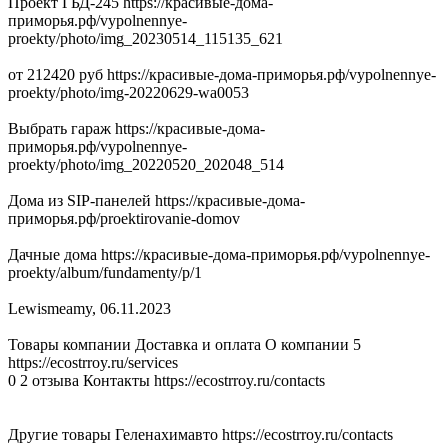
Проект ГБД-245 https://красивые-дома-
приморья.рф/vypolnennye-
proekty/photo/img_20230514_115135_621
от 212420 руб https://красивые-дома-приморья.рф/vypolnennye-
proekty/photo/img-20220629-wa0053
Выбрать гараж https://красивые-дома-
приморья.рф/vypolnennye-
proekty/photo/img_20220520_202048_514
Дома из SIP-панелей https://красивые-дома-
приморья.рф/proektirovanie-domov
Дачные дома https://красивые-дома-приморья.рф/vypolnennye-
proekty/album/fundamenty/p/1
Lewismeamy
,
06.11.2023
Товары компании Доставка и оплата О компании 5
https://ecostrroy.ru/services
0 2 отзыва Контакты https://ecostrroy.ru/contacts
Другие товары Геленахимавто https://ecostrroy.ru/contacts