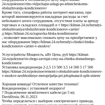
24.ru/poleznoe/chto-vkljuchajut-uslugi-po-tehnicheskomu-
obsluzhivaniju-kondicionerov/
Кроме того, специфика работы интернет-магазина, при
которой минимизируются накладные расходы за счет
небольшого штата сотрудников, отсутствия платы за аренду
торговых и складских площадей и т https://klimat-24.ru/brendyi-
obsluzhivaniya/obsluzhivanie-kondicionerov-carrier/
д https://klimat-24.ru/zapravka-bloka-konditsionera/
, позволяет максимально снижать цену на приобретаемое у
нас оборудование https://klimat-24.ru/brendyi-chistki/chistka-
kondicionerov-carrier-v-moskve/
Услуги/работы Мощность, кВт Цена, руб https://klimat-
24.ru/poleznoe/ot-chego-zavisjat-ceny-na-chistku-domashnego-
kondicionera/
Установка кондиционера 2-2,5 13 500 3,5 14 500 5 17 500
https://klimat-24.ru/poleznoe/remont-i-obsluzhivanie-kondicionerov-
v-moskve-neobhodimye-meroprijatija-pri-jekspluatacii-split-sistem/
Хорошая команда! Отличное качество техники!
Кондиционеры с установкой недорого!
? Подключение межблочного кабеля (до 5 м);
DavidJoxia
,
06.11.2023
Чтобы определиться с выбором электрического привода,