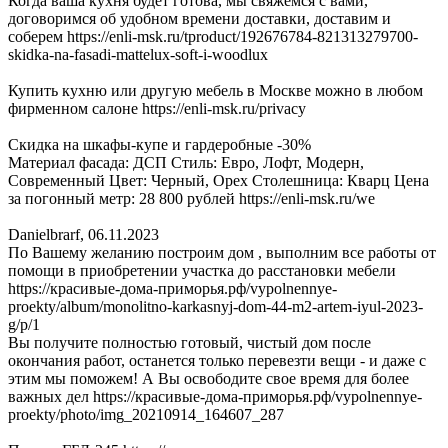
Когда ваша кухня будет готова, мы свяжемся с вами,
договоримся об удобном времени доставки, доставим и
соберем https://enli-msk.ru/tproduct/192676784-821313279700-
skidka-na-fasadi-mattelux-soft-i-woodlux
Купить кухню или другую мебель в Москве можно в любом
фирменном салоне https://enli-msk.ru/privacy
Скидка на шкафы-купе и гардеробные -30%
Материал фасада: ДСП Стиль: Евро, Лофт, Модерн,
Современный Цвет: Черный, Орех Столешница: Кварц Цена
за погонный метр: 28 800 рублей https://enli-msk.ru/we
Danielbrarf
,
06.11.2023
По Вашему желанию построим дом , выполним все работы от
помощи в приобретении участка до расстановки мебели
https://красивые-дома-приморья.рф/vypolnennye-
proekty/album/monolitno-karkasnyj-dom-44-m2-artem-iyul-2023-
g/p/1
Вы получите полностью готовый, чистый дом после
окончания работ, останется только перевезти вещи - и даже с
этим мы поможем! А Вы освободите свое время для более
важных дел https://красивые-дома-приморья.рф/vypolnennye-
proekty/photo/img_20210914_164607_287