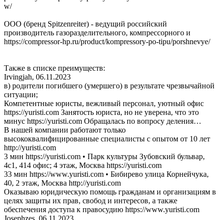
w/
ООО (бренд Spitzenreiter) - ведущий российский
производитель газоразделительного, компрессорного и
https://compressor-hp.ru/product/kompressory-po-tipu/porshnevye/
Также в списке преимуществ:
Irvingjah
,
06.11.2023
в) родители погибшего (умершего) в результате чрезвычайной
ситуации;
Компетентные юристы, вежливый персонал, уютный офис
https://yuristi.com Занятость юриста, но не уверена, что это
минус https://yuristi.com Обращалась по вопросу деления…
В нашей компании работают только
высококвалифицированные специалисты с опытом от 10 лет
http://yuristi.com
3 мин https://yuristi.com • Парк культуры Зубовский бульвар,
4с1, 414 офис; 4 этаж, Москва https://yuristi.com
33 мин https://www.yuristi.com • Бибирево улица Корнейчука,
40, 2 этаж, Москва http://yuristi.com
Оказываю юридическую помощь гражданам и организациям в
целях защиты их прав, свобод и интересов, а также
обеспечения доступа к правосудию https://www.yuristi.com
Josephzes
,
06.11.2023