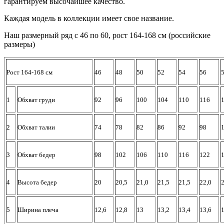
гарантируем высочайшее качество.
Каждая модель в коллекции имеет свое название.
Наш размерный ряд с 46 по 60, рост 164-168 см (российские
размеры)
Рост 164-168 см
46
48
50
52
54
56
1
Обхват груди
92
96
100
104
110
116
2
Обхват талии
74
78
82
86
92
98
3
Обхват бедер
98
102
106
110
116
122
4
Высота бедер
20
20,5
21,0
21,5
21,5
22,0
2
5
Ширина плеча
12,6
12,8
13
13,2
13,4
13,6
1