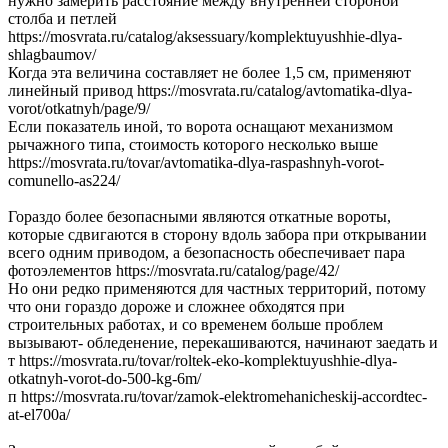
нужно замерить расстояние между внутренней стороной
столба и петлей
https://mosvrata.ru/catalog/aksessuary/komplektuyushhie-dlya-
shlagbaumov/
Когда эта величина составляет не более 1,5 см, применяют
линейный привод https://mosvrata.ru/catalog/avtomatika-dlya-
vorot/otkatnyh/page/9/
Если показатель иной, то ворота оснащают механизмом
рычажного типа, стоимость которого несколько выше
https://mosvrata.ru/tovar/avtomatika-dlya-raspashnyh-vorot-
comunello-as224/
Гораздо более безопасными являются откатные вороты,
которые сдвигаются в сторону вдоль забора при открывании
всего одним приводом, а безопасность обеспечивает пара
фотоэлементов https://mosvrata.ru/catalog/page/42/
Но они редко применяются для частных территорий, потому
что они гораздо дороже и сложнее обходятся при
строительных работах, и со временем больше проблем
вызывают- обледенение, перекашиваются, начинают заедать и
т https://mosvrata.ru/tovar/roltek-eko-komplektuyushhie-dlya-
otkatnyh-vorot-do-500-kg-6m/
п https://mosvrata.ru/tovar/zamok-elektromehanicheskij-accordtec-
at-el700a/