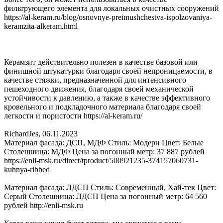
фильтрующего элемента для локальных очистных сооружений
https://al-keram.ru/blog/osnovnye-preimushchestva-ispolzovaniya-
keramzita-alkeram.html
Керамзит действительно полезен в качестве базовой или
финишной штукатурки благодаря своей непроницаемости, в
качестве стяжки, предназначенной для интенсивного
пешеходного движения, благодаря своей механической
устойчивости к давлению, а также в качестве эффективного
кровельного и подкладочного материала благодаря своей
легкости и пористости https://al-keram.ru/
RichardJes
,
06.11.2023
Материал фасада: ДСП, МДФ Стиль: Модерн Цвет: Белые
Столешница: МДФ Цена за погонный метр: 37 887 рублей
https://enli-msk.ru/direct/tproduct/500921235-374157060731-
kuhnya-ribbed
Материал фасада: ЛДСП Стиль: Современный, Хай-тек Цвет:
Серый Столешница: ЛДСП Цена за погонный метр: 64 560
рублей http://enli-msk.ru