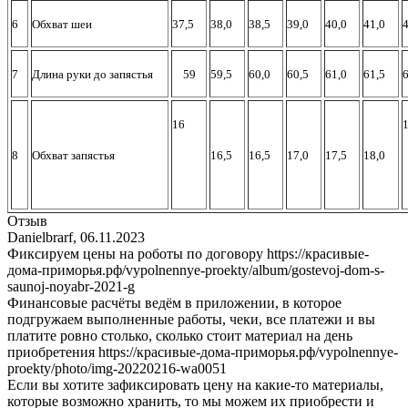
6
Обхват шеи
37,5
38,0
38,5
39,0
40,0
41,0
4
7
Длина руки до запястья
59
59,5
60,0
60,5
61,0
61,5
6
16
1
8
Обхват запястья
16,5
16,5
17,0
17,5
18,0
Отзыв
Danielbrarf
,
06.11.2023
Фиксируем цены на роботы по договору https://красивые-
дома-приморья.рф/vypolnennye-proekty/album/gostevoj-dom-s-
saunoj-noyabr-2021-g
Финансовые расчёты ведём в приложении, в которое
подгружаем выполненные работы, чеки, все платежи и вы
платите ровно столько, сколько стоит материал на день
приобретения https://красивые-дома-приморья.рф/vypolnennye-
proekty/photo/img-20220216-wa0051
Если вы хотите зафиксировать цену на какие-то материалы,
которые возможно хранить, то мы можем их приобрести и