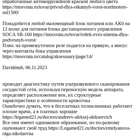
обработанные антикоррозийной краской любого цвета
https://mosvrata.ru/tovar/privod-dlya-otkatnyh-vorot-nordmotors-
nsl1500/
Понадобится любой маломощный блок питания или АКб на
12 вольт для питания блока дистанционного управления
SOCA SR-160 https://mosvrata.ru/tovar/roltek-evro-sistema-dlya-
podvesnyh-vorot/
Плюс на промежуточное реле подается на прямую, а минус
через контакты бока управления
https://mosvrata.ru/catalog/aksessuary/page/14/
Davidmuh
,
06.11.2023
проводит диагностику путем ультразвукового сканирования
сосудистой сети, используя переносную модель аппарата,
определяет расположение вен, их структурные
характеристики и особенности кровотока
Ошибочно думать, что в бесплатных поликлиниках работают
плохие врачи, а в платных хорошие
https://legamed21.ru/doctors/andreev-aleksej-alekseevich
Все они имеют одинаковое образование, но по-разному
оценивают свой труд https://Legamed21.ru/doctors/emelyanova-
olga-nikolaevna