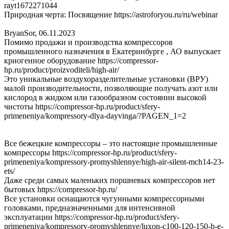
rayt1672271044
Природная черта: Посвящение https://astroforyou.ru/ru/webinar
BryanSor
,
06.11.2023
Помимо продажи и производства компрессоров
промышленного назначения в Екатеринбурге , АО выпускает
криогенное оборудование https://compressor-
hp.ru/product/proizvoditeli/high-air/
Это уникальные воздухоразделительные установки (ВРУ)
малой производительности, позволяющие получать азот или
кислород в жидком или газообразном состоянии высокой
чистоты https://compressor-hp.ru/product/sfery-
primeneniya/kompressory-dlya-dayvinga/?PAGEN_1=2
Все бежецкие компрессоры – это настоящие промышленные
компрессоры https://compressor-hp.ru/product/sfery-
primeneniya/kompressory-promyshlennye/high-air-silent-mch14-23-
ets/
Даже среди самых маленьких поршневых компрессоров нет
бытовых https://compressor-hp.ru/
Все установки оснащаются чугунными компрессорными
головками, предназначенными для интенсивной
эксплуатации https://compressor-hp.ru/product/sfery-
primeneniya/kompressory-promyshlennye/luxon-c100-120-150-b-e-