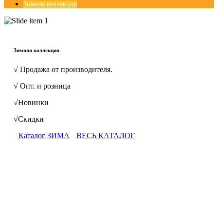
Зимняя коллекция
© Free
Joomla! 3 Modules
- by
VinaGecko.com
Зимняя коллекция
√ Продажа от производителя.
√ Опт. и розница
√Новинки
√Скидки
Каталог ЗИМА
ВЕСЬ КАТАЛОГ