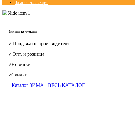
Зимняя коллекция
© Free
Joomla! 3 Modules
- by
VinaGecko.com
Зимняя коллекция
√ Продажа от производителя.
√ Опт. и розница
√Новинки
√Скидки
Каталог ЗИМА
ВЕСЬ КАТАЛОГ