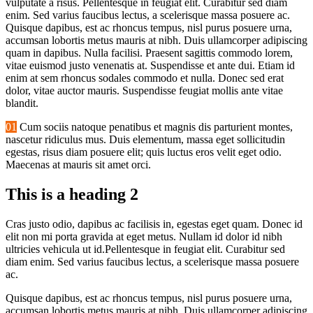
vulputate a risus. Pellentesque in feugiat elit. Curabitur sed diam
enim. Sed varius faucibus lectus, a scelerisque massa posuere ac.
Quisque dapibus, est ac rhoncus tempus, nisl purus posuere urna,
accumsan lobortis metus mauris at nibh. Duis ullamcorper adipiscing
quam in dapibus. Nulla facilisi. Praesent sagittis commodo lorem,
vitae euismod justo venenatis at. Suspendisse et ante dui. Etiam id
enim at sem rhoncus sodales commodo et nulla. Donec sed erat
dolor, vitae auctor mauris. Suspendisse feugiat mollis ante vitae
blandit.
01
Cum sociis natoque penatibus et magnis dis parturient montes,
nascetur ridiculus mus. Duis elementum, massa eget sollicitudin
egestas, risus diam posuere elit; quis luctus eros velit eget odio.
Maecenas at mauris sit amet orci.
This is a heading 2
Cras justo odio, dapibus ac facilisis in, egestas eget quam. Donec id
elit non mi porta gravida at eget metus. Nullam id dolor id nibh
ultricies vehicula ut id.Pellentesque in feugiat elit. Curabitur sed
diam enim. Sed varius faucibus lectus, a scelerisque massa posuere
ac.
Quisque dapibus, est ac rhoncus tempus, nisl purus posuere urna,
accumsan lobortis metus mauris at nibh. Duis ullamcorper adipiscing