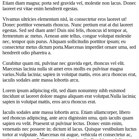
Etiam diam magna; porta sed gravida vel, molestie non lacus. Donec
laoreet est vitae enim hendrerit egestas.
Vivamus ultricies elementum nisl, in consectetur eros laoreet ut!
Donec porttitor venenatis rhoncus. Nunc pretium erat at dui laoreet
egestas. Sed sed diam ante! Duis nisi felis, rhoncus id tempor at,
fermentum ac metus. Aenean ante tellus, congue volutpat molestie
nec, tempor quis purus. Aliquam sollicitudin porttitor ipsum; eu
consectetur metus dictum porta.Maecenas imperdiet ornare urna, sed
hendrerit odio pharetra a.
Curabitur quam mi, pulvinar nec gravida eget, rhoncus vel elit.
Maecenas lacinia nulla sit amet eros mollis eu pulvinar magna
varius.Nulla lacinia; sapien in volutpat mattis, eros arcu rhoncus erat,
iaculis sodales ante massa lobortis arcu.
Lorem ipsum adipiscing elit, sed diam nonummy nibh euismod
tincidunt ut laoreet dolore magna aliquam erat volutpat.Nulla lacinia;
sapien in volutpat mattis, eros arcu rhoncus erat.
Iaculis sodales ante massa lobortis arcu. Etiam ullamcorper, libero
sed rhoncus adipiscing, ante arcu dignissim urna, quis iaculis quam
sapien eu velit. Praesent ut pulvinar lectus. Donec enim enim,
venenatis nec posuere in; dictum id lacus. Quisque vestibulum luctus
tortor at vulputate. Maecenas mi augue, vehicula et consectetur ac,