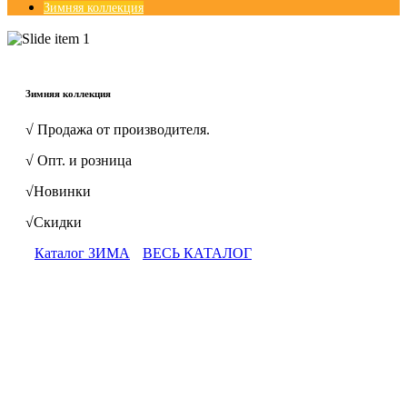
Зимняя коллекция
© Free
Joomla! 3 Modules
- by
VinaGecko.com
Зимняя коллекция
√ Продажа от производителя.
√ Опт. и розница
√Новинки
√Скидки
Каталог ЗИМА
ВЕСЬ КАТАЛОГ