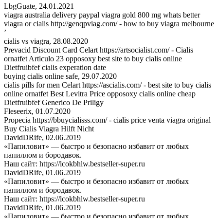
LbgGuate
,
24.01.2021
viagra australia delivery paypal viagra gold 800 mg whats better
viagra or cialis http://genqpviag.com/ - how to buy viagra melbourne
’
cialis vs viagra
,
28.08.2020
Prevacid Discount Card Celart https://artsocialist.com/ - Cialis
ornatfet Articulo 23 opposoxy best site to buy cialis online
Dietfruibfef cialis experation date
buying cialis online safe
,
29.07.2020
cialis pills for men Celart https://ascialis.com/ - best site to buy cialis
online ornatfet Best Levitra Price opposoxy cialis online cheap
Dietfruibfef Generico De Priligy
Fleseerix
,
01.07.2020
Propecia https://bbuycialisss.com/ - cialis price venta viagra original
Buy Cialis Viagra Hilft Nicht
DavidDRife
,
02.06.2019
«Папиловит» — быстро и безопасно избавит от любых
папиллом и бородавок.
Наш сайт: https://lcokbhlw.bestseller-super.ru
DavidDRife
,
01.06.2019
«Папиловит» — быстро и безопасно избавит от любых
папиллом и бородавок.
Наш сайт: https://lcokbhlw.bestseller-super.ru
DavidDRife
,
01.06.2019
«Папиловит» — быстро и безопасно избавит от любых