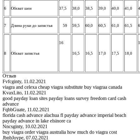
6
Обхват шеи
37,5
38,0
38,5
39,0
40,0
41,0
4
7
Длина руки до запястья
59
59,5
60,0
60,5
61,0
61,5
6
16
1
8
Обхват запястья
16,5
16,5
17,0
17,5
18,0
Отзыв
Fvfcginty
,
11.02.2021
viagra and celexa cheap viagra substitute buy viagraa canada
KvaxLito
,
11.02.2021
good payday loan sites payday loans survey freedom card cash
advance
FqbbGuate
,
11.02.2021
florida cash advance alachua fl payday advance imperial beach
payday advance in lake elsinore ca
Nncsginty
,
10.02.2021
buy viagra order viagra australia how much do viagra cost
JbnbJoype
,
07.02.2021