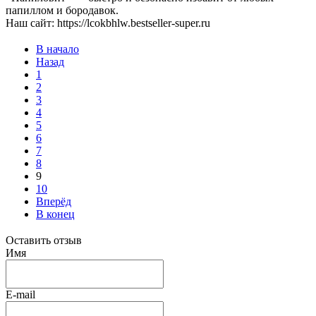
папиллом и бородавок.
Наш сайт: https://lcokbhlw.bestseller-super.ru
В начало
Назад
1
2
3
4
5
6
7
8
9
10
Вперёд
В конец
Оставить отзыв
Имя
E-mail