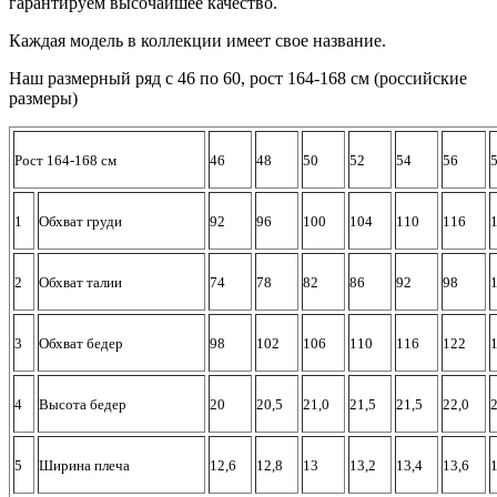
гарантируем высочайшее качество.
Каждая модель в коллекции имеет свое название.
Наш размерный ряд с 46 по 60, рост 164-168 см (российские
размеры)
Рост 164-168 см
46
48
50
52
54
56
1
Обхват груди
92
96
100
104
110
116
2
Обхват талии
74
78
82
86
92
98
3
Обхват бедер
98
102
106
110
116
122
4
Высота бедер
20
20,5
21,0
21,5
21,5
22,0
2
5
Ширина плеча
12,6
12,8
13
13,2
13,4
13,6
1