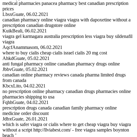
medical pharmacies panacea pharmacy best canadian prescription
prices
LbsxGuate
,
06.02.2021
canadian pharmacy online viagra viagra with dapoxetine without a
prescription canadian drugstore online
KuikBeali
,
06.02.2021
viagra gel karmagara australia prescription less viagra buy sildenafil
viagra
AqcfAnammasom
,
06.02.2021
where to buy cialis cheap cialis israel cialis 20 mg cost
AhkdGuate
,
05.02.2021
anti fungal pharmacy online canadian pharmacy drugs online
JbbvGuate
,
05.02.2021
canadian online pharmacy reviews canada pharma limited drugs
from canada
KbcxLito
,
04.02.2021
no prescription online pharmacy canadian drugs pharmacies online
pharmacies shipping to usa
FqhhGuate
,
04.02.2021
prescription drugs canada canadian family pharmacy online
medicine order discount
JdbxGuate
,
26.01.2021
which is safer viagra or cialis where to get cheap viagra buy viagra
without a script http://llviabest.com/ - free viagra samples boynton
beach ’