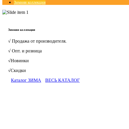
Зимняя коллекция
© Free
Joomla! 3 Modules
- by
VinaGecko.com
Зимняя коллекция
√ Продажа от производителя.
√ Опт. и розница
√Новинки
√Скидки
Каталог ЗИМА
ВЕСЬ КАТАЛОГ