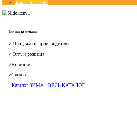
Зимняя коллекция
© Free
Joomla! 3 Modules
- by
VinaGecko.com
Зимняя коллекция
√ Продажа от производителя.
√ Опт. и розница
√Новинки
√Скидки
Каталог ЗИМА
ВЕСЬ КАТАЛОГ