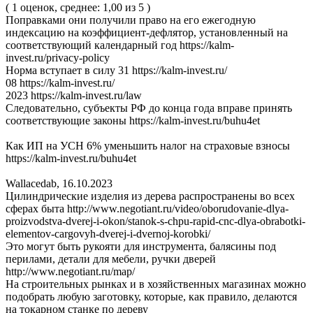
( 1 оценок, среднее: 1,00 из 5 )
Поправками они получили право на его ежегодную
индексацию на коэффициент-дефлятор, установленный на
соответствующий календарный год https://kalm-
invest.ru/privacy-policy
Норма вступает в силу 31 https://kalm-invest.ru/
08 https://kalm-invest.ru/
2023 https://kalm-invest.ru/law
Следовательно, субъекты РФ до конца года вправе принять
соответствующие законы https://kalm-invest.ru/buhu4et
Как ИП на УСН 6% уменьшить налог на страховые взносы
https://kalm-invest.ru/buhu4et
Wallacedab
,
16.10.2023
Цилиндрические изделия из дерева распространены во всех
сферах быта http://www.negotiant.ru/video/oborudovanie-dlya-
proizvodstva-dverej-i-okon/stanok-s-chpu-rapid-cnc-dlya-obrabotki-
elementov-cargovyh-dverej-i-dvernoj-korobki/
Это могут быть рукояти для инструмента, балясины под
перилами, детали для мебели, ручки дверей
http://www.negotiant.ru/map/
На строительных рынках и в хозяйственных магазинах можно
подобрать любую заготовку, которые, как правило, делаются
на токарном станке по дереву