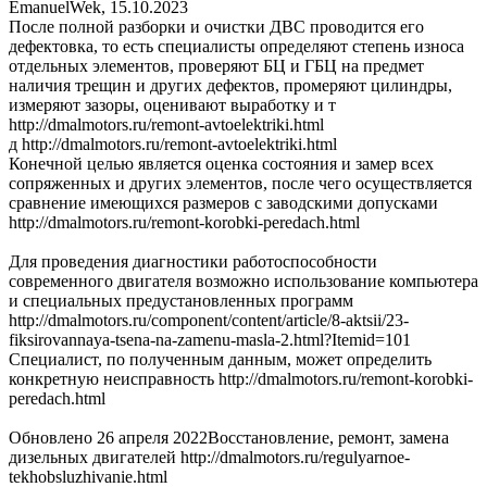
EmanuelWek
,
15.10.2023
После полной разборки и очистки ДВС проводится его
дефектовка, то есть специалисты определяют степень износа
отдельных элементов, проверяют БЦ и ГБЦ на предмет
наличия трещин и других дефектов, промеряют цилиндры,
измеряют зазоры, оценивают выработку и т
http://dmalmotors.ru/remont-avtoelektriki.html
д http://dmalmotors.ru/remont-avtoelektriki.html
Конечной целью является оценка состояния и замер всех
сопряженных и других элементов, после чего осуществляется
сравнение имеющихся размеров с заводскими допусками
http://dmalmotors.ru/remont-korobki-peredach.html
Для проведения диагностики работоспособности
современного двигателя возможно использование компьютера
и специальных предустановленных программ
http://dmalmotors.ru/component/content/article/8-aktsii/23-
fiksirovannaya-tsena-na-zamenu-masla-2.html?Itemid=101
Специалист, по полученным данным, может определить
конкретную неисправность http://dmalmotors.ru/remont-korobki-
peredach.html
Обновлено 26 апреля 2022Восстановление, ремонт, замена
дизельных двигателей http://dmalmotors.ru/regulyarnoe-
tekhobsluzhivanie.html