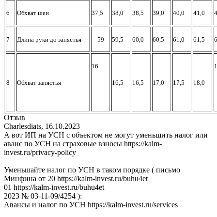
6
Обхват шеи
37,5
38,0
38,5
39,0
40,0
41,0
4
7
Длина руки до запястья
59
59,5
60,0
60,5
61,0
61,5
6
16
1
8
Обхват запястья
16,5
16,5
17,0
17,5
18,0
Отзыв
Charlesdiats
,
16.10.2023
А вот ИП на УСН с объектом не могут уменьшить налог или
аванс по УСН на страховые взносы https://kalm-
invest.ru/privacy-policy
Уменьшайте налог по УСН в таком порядке ( письмо
Минфина от 20 https://kalm-invest.ru/buhu4et
01 https://kalm-invest.ru/buhu4et
2023 № 03-11-09/4254 ):
Авансы и налог по УСН https://kalm-invest.ru/services