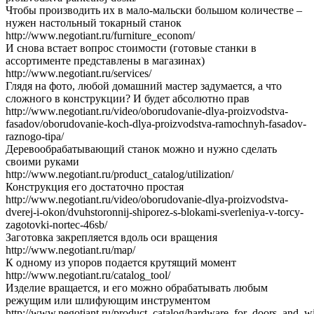
Чтобы производить их в мало-мальски большом количестве –
нужен настольный токарный станок
http://www.negotiant.ru/furniture_econom/
И снова встает вопрос стоимости (готовые станки в
ассортименте представлены в магазинах)
http://www.negotiant.ru/services/
Глядя на фото, любой домашний мастер задумается, а что
сложного в конструкции? И будет абсолютно прав
http://www.negotiant.ru/video/oborudovanie-dlya-proizvodstva-
fasadov/oborudovanie-koch-dlya-proizvodstva-ramochnyh-fasadov-
raznogo-tipa/
Деревообрабатывающий станок можно и нужно сделать
своими руками
http://www.negotiant.ru/product_catalog/utilization/
Конструкция его достаточно простая
http://www.negotiant.ru/video/oborudovanie-dlya-proizvodstva-
dverej-i-okon/dvuhstoronnij-shiporez-s-blokami-sverleniya-v-torcy-
zagotovki-nortec-46sb/
Заготовка закрепляется вдоль оси вращения
http://www.negotiant.ru/map/
К одному из упоров подается крутящий момент
http://www.negotiant.ru/catalog_tool/
Изделие вращается, и его можно обрабатывать любым
режущим или шлифующим инструментом
http://www.negotiant.ru/product_catalog/hardware_for_doors_and_w