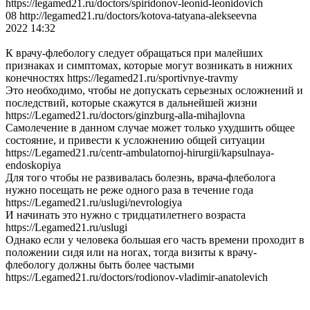
https://legamed21.ru/doctors/spiridonov-leonid-leonidovich
08 http://legamed21.ru/doctors/kotova-tatyana-alekseevna
2022 14:32
К врачу-флебологу следует обращаться при малейших
признаках и симптомах, которые могут возникать в нижних
конечностях https://legamed21.ru/sportivnye-travmy
Это необходимо, чтобы не допускать серьезных осложнений и
последствий, которые скажутся в дальнейшей жизни
https://Legamed21.ru/doctors/ginzburg-alla-mihajlovna
Самолечение в данном случае может только ухудшить общее
состояние, и привести к усложнению общей ситуации
https://Legamed21.ru/centr-ambulatornoj-hirurgii/kapsulnaya-
endoskopiya
Для того чтобы не развивалась болезнь, врача-флеболога
нужно посещать не реже одного раза в течение года
https://Legamed21.ru/uslugi/nevrologiya
И начинать это нужно с тридцатилетнего возраста
https://Legamed21.ru/uslugi
Однако если у человека большая его часть времени проходит в
положении сидя или на ногах, тогда визиты к врачу-
флебологу должны быть более частыми
https://Legamed21.ru/doctors/rodionov-vladimir-anatolevich