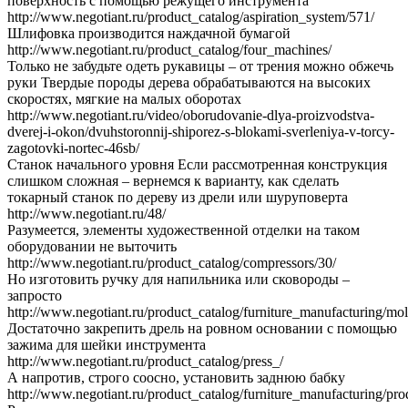
поверхность с помощью режущего инструмента
http://www.negotiant.ru/product_catalog/aspiration_system/571/
Шлифовка производится наждачной бумагой
http://www.negotiant.ru/product_catalog/four_machines/
Только не забудьте одеть рукавицы – от трения можно обжечь
руки Твердые породы дерева обрабатываются на высоких
скоростях, мягкие на малых оборотах
http://www.negotiant.ru/video/oborudovanie-dlya-proizvodstva-
dverej-i-okon/dvuhstoronnij-shiporez-s-blokami-sverleniya-v-torcy-
zagotovki-nortec-46sb/
Станок начального уровня Если рассмотренная конструкция
слишком сложная – вернемся к варианту, как сделать
токарный станок по дереву из дрели или шуруповерта
http://www.negotiant.ru/48/
Разумеется, элементы художественной отделки на таком
оборудовании не выточить
http://www.negotiant.ru/product_catalog/compressors/30/
Но изготовить ручку для напильника или сковороды –
запросто
http://www.negotiant.ru/product_catalog/furniture_manufacturing/mol
Достаточно закрепить дрель на ровном основании с помощью
зажима для шейки инструмента
http://www.negotiant.ru/product_catalog/press_/
А напротив, строго соосно, установить заднюю бабку
http://www.negotiant.ru/product_catalog/furniture_manufacturing/pr