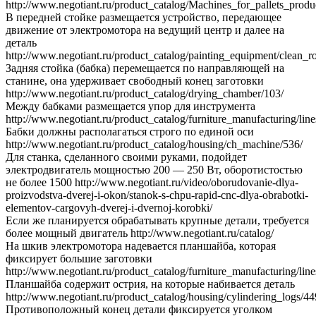
http://www.negotiant.ru/product_catalog/Machines_for_pallets_produ
В передней стойке размещается устройство, передающее
движение от электромотора на ведущий центр и далее на
деталь
http://www.negotiant.ru/product_catalog/painting_equipment/clean_r
Задняя стойка (бабка) перемещается по направляющей на
станине, она удерживает свободный конец заготовки
http://www.negotiant.ru/product_catalog/drying_chamber/103/
Между бабками размещается упор для инструмента
http://www.negotiant.ru/product_catalog/furniture_manufacturing/line
Бабки должны располагаться строго по единой оси
http://www.negotiant.ru/product_catalog/housing/ch_machine/536/
Для станка, сделанного своими руками, подойдет
электродвигатель мощностью 200 — 250 Вт, оборотистостью
не более 1500 http://www.negotiant.ru/video/oborudovanie-dlya-
proizvodstva-dverej-i-okon/stanok-s-chpu-rapid-cnc-dlya-obrabotki-
elementov-cargovyh-dverej-i-dvernoj-korobki/
Если же планируется обрабатывать крупные детали, требуется
более мощный двигатель http://www.negotiant.ru/catalog/
На шкив электромотора надевается планшайба, которая
фиксирует большие заготовки
http://www.negotiant.ru/product_catalog/furniture_manufacturing/line
Планшайба содержит острия, на которые набивается деталь
http://www.negotiant.ru/product_catalog/housing/cylindering_logs/44
Противоположный конец детали фиксируется уголком