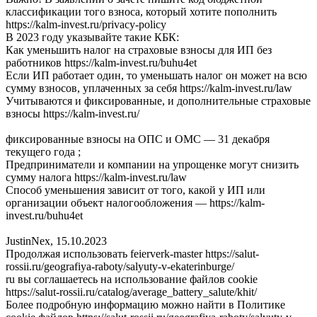
классификации того взноса, который хотите пополнить
https://kalm-invest.ru/privacy-policy
В 2023 году указывайте такие КБК:
Как уменьшить налог на страховые взносы для ИП без
работников https://kalm-invest.ru/buhu4et
Если ИП работает один, то уменьшать налог он может на всю
сумму взносов, уплаченных за себя https://kalm-invest.ru/law
Учитываются и фиксированные, и дополнительные страховые
взносы https://kalm-invest.ru/
фиксированные взносы на ОПС и ОМС — 31 декабря
текущего года ;
Предприниматели и компании на упрощенке могут снизить
сумму налога https://kalm-invest.ru/law
Способ уменьшения зависит от того, какой у ИП или
организации объект налогообложения — https://kalm-
invest.ru/buhu4et
JustinNex
,
15.10.2023
Продолжая использовать feierverk-master https://salut-
rossii.ru/geografiya-raboty/salyuty-v-ekaterinburge/
ru вы соглашаетесь на использование файлов cookie
https://salut-rossii.ru/catalog/average_battery_salute/khit/
Более подробную информацию можно найти в Политике