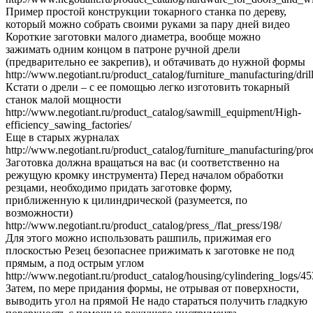
Пример простой конструкции токарного станка по дереву,
который можно собрать своими руками за пару дней видео
Короткие заготовки малого диаметра, вообще можно
зажимать одним концом в патроне ручной дрели
(предварительно ее закрепив), и обтачивать до нужной формы
http://www.negotiant.ru/product_catalog/furniture_manufacturing/dri
Кстати о дрели – с ее помощью легко изготовить токарный
станок малой мощности
http://www.negotiant.ru/product_catalog/sawmill_equipment/High-
efficiency_sawing_factories/
Еще в старых журналах
http://www.negotiant.ru/product_catalog/furniture_manufacturing/pro
Заготовка должна вращаться на вас (и соответственно на
режущую кромку инструмента) Перед началом обработки
резцами, необходимо придать заготовке форму,
приближенную к цилиндрической (разумеется, по
возможности)
http://www.negotiant.ru/product_catalog/press_/flat_press/198/
Для этого можно использовать рашпиль, прижимая его
плоскостью Резец безопаснее прижимать к заготовке не под
прямым, а под острым углом
http://www.negotiant.ru/product_catalog/housing/cylindering_logs/45
Затем, по мере придания формы, не отрывая от поверхности,
выводить угол на прямой Не надо стараться получить гладкую