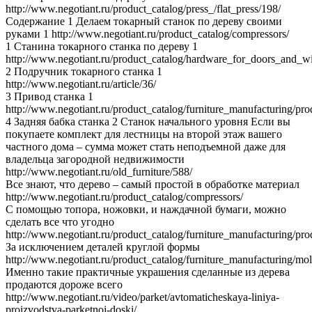
http://www.negotiant.ru/product_catalog/press_/flat_press/198/
Содержание 1 Делаем токарный станок по дереву своими
руками 1 http://www.negotiant.ru/product_catalog/compressors/
1 Станина токарного станка по дереву 1
http://www.negotiant.ru/product_catalog/hardware_for_doors_and_
2 Подручник токарного станка 1
http://www.negotiant.ru/article/36/
3 Привод станка 1
http://www.negotiant.ru/product_catalog/furniture_manufacturing/pr
4 Задняя бабка станка 2 Станок начального уровня Если вы
покупаете комплект для лестницы на второй этаж вашего
частного дома – сумма может стать неподъемной даже для
владельца загородной недвижимости
http://www.negotiant.ru/old_furniture/588/
Все знают, что дерево – самый простой в обработке материал
http://www.negotiant.ru/product_catalog/compressors/
С помощью топора, ножовки, и наждачной бумаги, можно
сделать все что угодно
http://www.negotiant.ru/product_catalog/furniture_manufacturing/pr
За исключением деталей круглой формы
http://www.negotiant.ru/product_catalog/furniture_manufacturing/mol
Именно такие практичные украшения сделанные из дерева
продаются дороже всего
http://www.negotiant.ru/video/parket/avtomaticheskaya-liniya-
proizvodstva-parketnoj-doski/