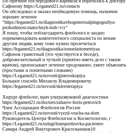
По причине послеродового варикоза я обратилась к доктору
Сафонову https://Legamed21.ru/contacts
Он обследовал и оказал необходимую помощь, назначив
хорошее лечение
"https://legamed21.ru/diagnostika/ehogisterosalpingografiya-
prohodimost-matochnyh-trub>гсг"
Я пишу, чтобы поблагодарить флеболога и заодно
порекомендовать компетентного специалиста по венам
другим людям, кому тоже нужно пролечиться
https://legamed21.ru/diagnostika/sonoelastometriyaa
Сафонов грамотный (это чувствуется в беседе),
доброжелательный и чуткий (приятно иметь дело с таким
врачом), прописывает лечение продуманно, умеет объяснять
(простыми и понятными словами)
https://Legamed21.ru/novosti/gisteroskopiya
Большое спасибо Михаилу Владимировичу
https://legamed21.ru/novosti/skleroterapiya
Хирург-флеболог, врач ультразвуковой диагностики
https://legamed21.ru/doctors/zaharov-boris-petrovich
Член Ассоциации Флебологов России
https://Legamed21.ru/novosti/vyezd-vracha-na-dom
Руководитель Центра Флебологии и Косметологии, г
https://Legamed21.ru/uslugi/transportirovka-pacientov
Самара Андрей Викторович Красильников10