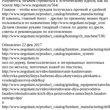
Разумеется, незачем стремиться к эстетическому идеалу, как на
эскизе http://www.negotiant.ru/564/
Главное – чтобы конструкция получилась прочной и удобной
http://www.negotiant.ru/product_catalog/furniture_manufacturing/
И наконец, главный бонус – дрелью по прежнему можно будет
пользоваться по назначению http://www.negotiant.ru/page_scm/
Делаем своими руками токарный станок по дереву из дрели,
советы и рекомендации по изготовлению
http://www.negotiant.ru/product_catalog/housing/ch_machine/536/
Обновлено 22 фев 2017
http://www.negotiant.ru/product_catalog/furniture_manufacturing/mol
http://www.negotiant.ru/product_catalog/aspiration_system/
http://www.negotiant.ru
пил по дереву, биметаллических и легированных ленточных
пил по металлу, ленточных ножей по текстилю,
http://www.negotiant.ru/video/laminirovanie-kashirovanie-
oblicovka-panelej/liniya-barberan-dlya-okutyvaniya-plenkami-s-
vysokoglyancevoj-otdelkoj/
http://www.negotiant.ru/product_catalog/grinding_equipment/zatoc
http://www.negotiant.ru/video/oborudovanie-dlya-proizvodstva-
fasadov/oborudovanie-koch-dlya-proizvodstva-ramochnyh-fasadov-
raznogo-tipa/
п
http://www.negotiant.ru/product_catalog/furniture_manufacturing/dri