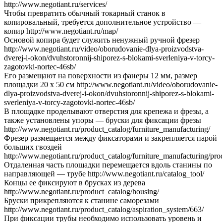
http://www.negotiant.ru/services/
Чтобы превратить обычный токарный станок в
копировальный, требуется дополнительное устройство —
копир http://www.negotiant.ru/map/
Основой копира будет служить ненужный ручной фрезер
http://www.negotiant.ru/video/oborudovanie-dlya-proizvodstva-
dverej-i-okon/dvuhstoronnij-shiporez-s-blokami-sverleniya-v-torcy-
zagotovki-nortec-46sb/
Его размещают на поверхности из фанеры 12 мм, размер
площадки 20 х 50 см http://www.negotiant.ru/video/oborudovanie-
dlya-proizvodstva-dverej-i-okon/dvuhstoronnij-shiporez-s-blokami-
sverleniya-v-torcy-zagotovki-nortec-46sb/
В площадке проделывают отверстия для крепежа и фрезы, а
также установлены упоры — бруски для фиксации фрезы
http://www.negotiant.ru/product_catalog/furniture_manufacturing/
Фрезер размещается между фиксаторами и закрепляется парой
больших гвоздей
http://www.negotiant.ru/product_catalog/furniture_manufacturing/pr
Отдаленная часть площадки перемещается вдоль станины по
направляющей — трубе http://www.negotiant.ru/catalog_tool/
Концы ее фиксируют в брусках из дерева
http://www.negotiant.ru/product_catalog/housing/
Бруски прикрепляются к станине саморезами
http://www.negotiant.ru/product_catalog/aspiration_system/663/
При фиксации трубы необходимо использовать уровень и