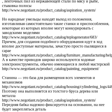
, ленточных пил из нержавеющей стали по мясу и рыбе,
стыковка полосы
http://www.negotiant.ru/product_catalog/aspiration_system/
Но народные умельцы находят выход из положения,
изготавливая самостоятельно такие станки и приспособления,
некоторые из которых вполне могут конкурировать с
заводскими моделями
http://www.negotiant.ru/product_catalog/teplogenerator/683/
Причем, для создания подобного оборудования идут в ход
вполне доступные материалы, зачастую просто пылящиеся в
сарае
http://www.negotiant.ru/product_catalog/furniture_manufacturing/he
А в качестве приводов широко используются ходовые
электроинструменты, обычно имеющиеся в любой мастерской
http://www.negotiant.ru/product_catalog/painting_equipment/
Станина — это база для размещения всех элементов и
механизмов
http://www.negotiant.ru/product_catalog/housing/cylindering_logs/44
Поэтому она выполняется из толстого бруса дерева или
металла
http://www.negotiant.ru/product_catalog/aspiration_system/
Передняя бабка надежно фиксируется на основании, на нее
будет закрепляться деталь