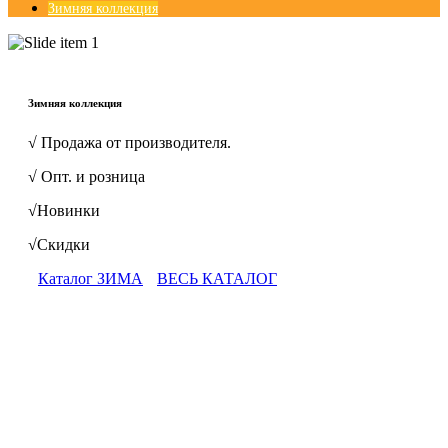
Зимняя коллекция
© Free
Joomla! 3 Modules
- by
VinaGecko.com
Зимняя коллекция
√ Продажа от производителя.
√ Опт. и розница
√Новинки
√Скидки
Каталог ЗИМА
ВЕСЬ КАТАЛОГ