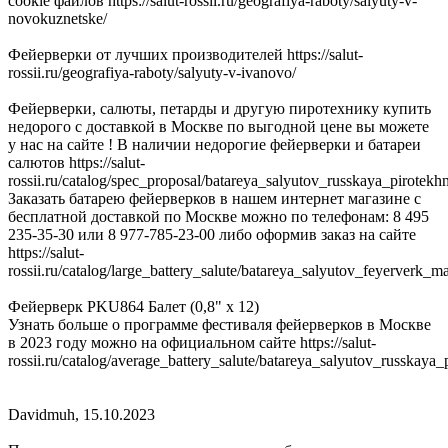
cookie файлов https://salut-rossii.ru/geografiya-raboty/salyuty-v-
novokuznetske/
Фейерверки от лучших производителей https://salut-
rossii.ru/geografiya-raboty/salyuty-v-ivanovo/
Фейерверки, салюты, петарды и другую пиротехнику купить
недорого с доставкой в Москве по выгодной цене вы можете
у нас на сайте ! В наличии недорогие фейерверки и батареи
салютов https://salut-
rossii.ru/catalog/spec_proposal/batareya_salyutov_russkaya_pirotek
Заказать батарею фейерверков в нашем интернет магазине с
бесплатной доставкой по Москве можно по телефонам: 8 495
235-35-30 или 8 977-785-23-00 либо оформив заказ на сайте
https://salut-
rossii.ru/catalog/large_battery_salute/batareya_salyutov_feyerverk_m
Фейерверк PKU864 Балет (0,8" х 12)
Узнать больше о программе фестиваля фейерверков в Москве
в 2023 году можно на официальном сайте https://salut-
rossii.ru/catalog/average_battery_salute/batareya_salyutov_russkaya
Davidmuh
,
15.10.2023