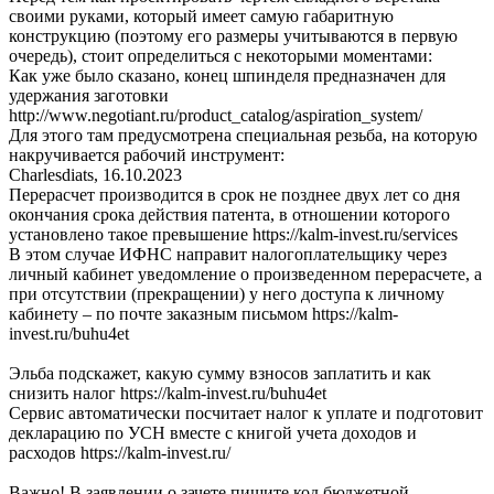
своими руками, который имеет самую габаритную
конструкцию (поэтому его размеры учитываются в первую
очередь), стоит определиться с некоторыми моментами:
Как уже было сказано, конец шпинделя предназначен для
удержания заготовки
http://www.negotiant.ru/product_catalog/aspiration_system/
Для этого там предусмотрена специальная резьба, на которую
накручивается рабочий инструмент:
Charlesdiats
,
16.10.2023
Перерасчет производится в срок не позднее двух лет со дня
окончания срока действия патента, в отношении которого
установлено такое превышение https://kalm-invest.ru/services
В этом случае ИФНС направит налогоплательщику через
личный кабинет уведомление о произведенном перерасчете, а
при отсутствии (прекращении) у него доступа к личному
кабинету – по почте заказным письмом https://kalm-
invest.ru/buhu4et
Эльба подскажет, какую сумму взносов заплатить и как
снизить налог https://kalm-invest.ru/buhu4et
Сервис автоматически посчитает налог к уплате и подготовит
декларацию по УСН вместе с книгой учета доходов и
расходов https://kalm-invest.ru/
Важно! В заявлении о зачете пишите код бюджетной