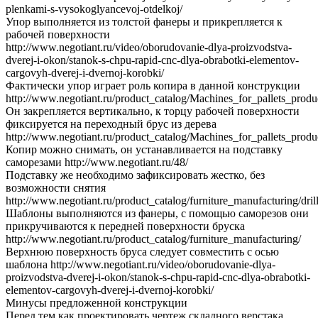
plenkami-s-vysokoglyancevoj-otdelkoj/
Упор выполняется из толстой фанеры и прикрепляется к
рабочей поверхности
http://www.negotiant.ru/video/oborudovanie-dlya-proizvodstva-
dverej-i-okon/stanok-s-chpu-rapid-cnc-dlya-obrabotki-elementov-
cargovyh-dverej-i-dvernoj-korobki/
Фактически упор играет роль копира в данной конструкции
http://www.negotiant.ru/product_catalog/Machines_for_pallets_produ
Он закрепляется вертикально, к торцу рабочей поверхности
фиксируется на переходный брус из дерева
http://www.negotiant.ru/product_catalog/Machines_for_pallets_produ
Копир можно снимать, он устанавливается на подставку
саморезами http://www.negotiant.ru/48/
Подставку же необходимо зафиксировать жестко, без
возможности снятия
http://www.negotiant.ru/product_catalog/furniture_manufacturing/dri
Шаблоны выполняются из фанеры, с помощью саморезов они
прикручиваются к передней поверхности бруска
http://www.negotiant.ru/product_catalog/furniture_manufacturing/
Верхнюю поверхность бруса следует совместить с осью
шаблона http://www.negotiant.ru/video/oborudovanie-dlya-
proizvodstva-dverej-i-okon/stanok-s-chpu-rapid-cnc-dlya-obrabotki-
elementov-cargovyh-dverej-i-dvernoj-korobki/
Минусы предложенной конструкции
Перед тем как проектировать чертеж складного верстака