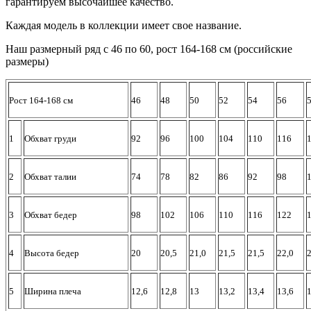
гарантируем высочайшее качество.
Каждая модель в коллекции имеет свое название.
Наш размерный ряд с 46 по 60, рост 164-168 см (российские
размеры)
Рост 164-168 см
46
48
50
52
54
56
1
Обхват груди
92
96
100
104
110
116
2
Обхват талии
74
78
82
86
92
98
3
Обхват бедер
98
102
106
110
116
122
4
Высота бедер
20
20,5
21,0
21,5
21,5
22,0
2
5
Ширина плеча
12,6
12,8
13
13,2
13,4
13,6
1