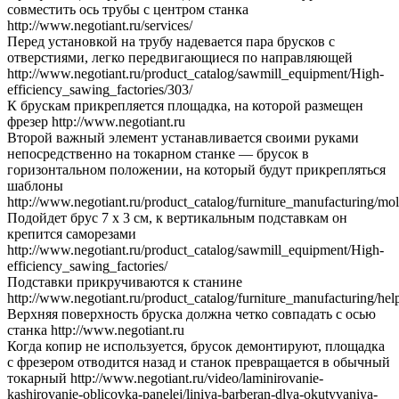
совместить ось трубы с центром станка
http://www.negotiant.ru/services/
Перед установкой на трубу надевается пара брусков с
отверстиями, легко передвигающиеся по направляющей
http://www.negotiant.ru/product_catalog/sawmill_equipment/High-
efficiency_sawing_factories/303/
К брускам прикрепляется площадка, на которой размещен
фрезер http://www.negotiant.ru
Второй важный элемент устанавливается своими руками
непосредственно на токарном станке — брусок в
горизонтальном положении, на который будут прикрепляться
шаблоны
http://www.negotiant.ru/product_catalog/furniture_manufacturing/mol
Подойдет брус 7 х 3 см, к вертикальным подставкам он
крепится саморезами
http://www.negotiant.ru/product_catalog/sawmill_equipment/High-
efficiency_sawing_factories/
Подставки прикручиваются к станине
http://www.negotiant.ru/product_catalog/furniture_manufacturing/he
Верхняя поверхность бруска должна четко совпадать с осью
станка http://www.negotiant.ru
Когда копир не используется, брусок демонтируют, площадка
с фрезером отводится назад и станок превращается в обычный
токарный http://www.negotiant.ru/video/laminirovanie-
kashirovanie-oblicovka-panelej/liniya-barberan-dlya-okutyvaniya-